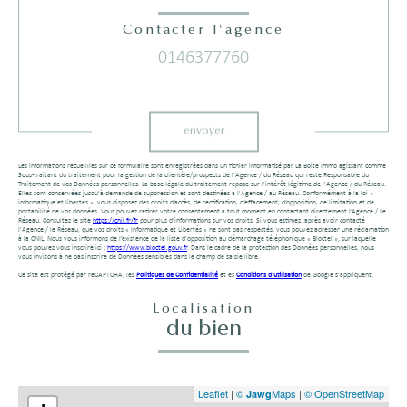
Contacter l'agence
0146377760
Validation
envoyer
Les informations recueillies sur ce formulaire sont enregistrées dans un fichier informatisé par La Boite Immo agissant comme
Sous-traitant du traitement pour la gestion de la clientèle/prospects de l'Agence / du Réseau qui reste Responsable du
Traitement de vos Données personnelles. La base légale du traitement repose sur l'intérêt légitime de l'Agence / du Réseau.
Elles sont conservées jusqu'à demande de suppression et sont destinées à l'Agence / au Réseau. Conformément à la loi «
informatique et libertés », vous disposez des droits d’accès, de rectification, d’effacement, d’opposition, de limitation et de
portabilité de vos données. Vous pouvez retirer votre consentement à tout moment en contactant directement l’Agence / Le
Réseau. Consultez le site
https://cnil.fr/fr
pour plus d’informations sur vos droits. Si vous estimez, après avoir contacté
l'Agence / le Réseau, que vos droits « Informatique et Libertés » ne sont pas respectés, vous pouvez adresser une réclamation
à la CNIL. Nous vous informons de l’existence de la liste d'opposition au démarchage téléphonique « Bloctel », sur laquelle
vous pouvez vous inscrire ici :
https://www.bloctel.gouv.fr
. Dans le cadre de la protection des Données personnelles, nous
vous invitons à ne pas inscrire de Données sensibles dans le champ de saisie libre.
Ce site est protégé par reCAPTCHA, les
Politiques de Confidentialité
et es
Conditions d'utilisation
de Google s'appliquent.
Localisation
du bien
Leaflet
|
©
Maps
|
© OpenStreetMap
Jawg