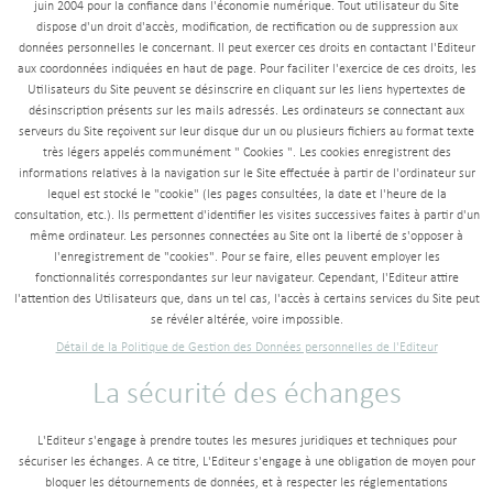
juin 2004 pour la confiance dans l'économie numérique. Tout utilisateur du Site
dispose d'un droit d'accès, modification, de rectification ou de suppression aux
données personnelles le concernant. Il peut exercer ces droits en contactant l'Editeur
aux coordonnées indiquées en haut de page. Pour faciliter l'exercice de ces droits, les
Utilisateurs du Site peuvent se désinscrire en cliquant sur les liens hypertextes de
désinscription présents sur les mails adressés. Les ordinateurs se connectant aux
serveurs du Site reçoivent sur leur disque dur un ou plusieurs fichiers au format texte
très légers appelés communément " Cookies ". Les cookies enregistrent des
informations relatives à la navigation sur le Site effectuée à partir de l'ordinateur sur
lequel est stocké le "cookie" (les pages consultées, la date et l'heure de la
consultation, etc.). Ils permettent d'identifier les visites successives faites à partir d'un
même ordinateur. Les personnes connectées au Site ont la liberté de s'opposer à
l'enregistrement de "cookies". Pour se faire, elles peuvent employer les
fonctionnalités correspondantes sur leur navigateur. Cependant, l'Editeur attire
l'attention des Utilisateurs que, dans un tel cas, l'accès à certains services du Site peut
se révéler altérée, voire impossible.
Détail de la Politique de Gestion des Données personnelles de l'Editeur
La sécurité des échanges
L'Editeur s'engage à prendre toutes les mesures juridiques et techniques pour
sécuriser les échanges. A ce titre, L'Editeur s'engage à une obligation de moyen pour
bloquer les détournements de données, et à respecter les réglementations