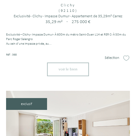
Clichy
(92110)
Exclusivité - Clichy - Impasse Dumur - Appartement de 35,29m² Carrez
35,29 m²
-
275 000 €
Exclusivité – Clichy - Impasse Dumur - À 600m du métro Saint-Ouen L14 et RER C - À 50m du
Parc Roger Salengro
Au sein d’une impasse privée, au...
Réf : 368
Sélection
Sélect
voir le bien
exclusif