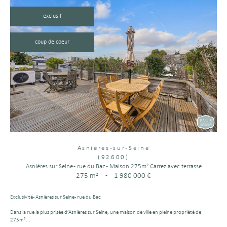
exclusif
coup de coeur
Asnières-sur-Seine
(92600)
Asnières sur Seine - rue du Bac - Maison 275m² Carrez avec terrasse
275 m²
-
1 980 000 €
Exclusivité - Asnières sur Seine - rue du Bac
Dans la rue la plus prisée d’Asnières sur Seine, une maison de ville en pleine propriété de
275m²...