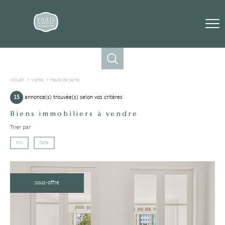
Accueil
Vente
Hauts de seine
15
annonce(s) trouvée(s) selon vos critères
Biens immobiliers à vendre
Trier par
Prix
Date
sous-offre