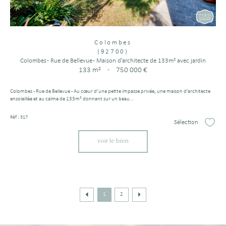
Colombes
(92700)
Colombes - Rue de Bellevue - Maison d’architecte de 133m² avec jardin
133 m²
-
750 000 €
Colombes - Rue de Bellevue - Au cœur d’une petite impasse privée, une maison d’architecte
ensoleillée et au calme de 133m² donnant sur un beau...
Réf : 317
Sélection
Sélect
voir le bien
1
2