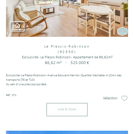
Le Plessis-Robinson
(92350)
Exclusivité - Le Plessis Robinson - Appartement de 86,62m²
86,62 m²
-
525 000 €
Exclusivité - Le Plessis Robinson - Avenue Edouard Herriot - Quartier Hachette - A 15mn des
transports (T6 et T10)
Au sein d’une jolie copropriété...
Réf : 371
Sélection
Sélect
voir le bien