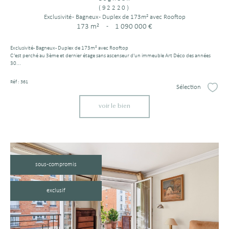
(92220)
Exclusivité - Bagneux - Duplex de 173m² avec Rooftop
173 m²
-
1 090 000 €
Exclusivité - Bagneux - Duplex de 173m² avec Rooftop
C’est perché au 3ème et dernier étage sans ascenseur d'un immeuble Art Déco des années
30...
Réf : 361
Sélection
Sélect
voir le bien
sous-compromis
exclusif