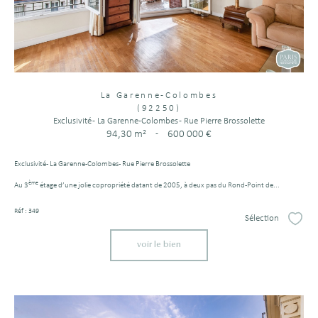
La Garenne-Colombes
(92250)
Exclusivité - La Garenne-Colombes - Rue Pierre Brossolette
94,30 m²
-
600 000 €
Exclusivité - La Garenne-Colombes - Rue Pierre Brossolette
ème
Au 3
étage d’une jolie copropriété datant de 2005, à deux pas du Rond-Point de...
Réf : 349
Sélection
Sélect
voir le bien