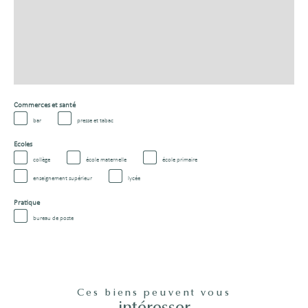
Commerces et santé
bar
presse et tabac
Ecoles
collège
école maternelle
école primaire
enseignement supérieur
lycée
Pratique
bureau de poste
Ces biens peuvent vous