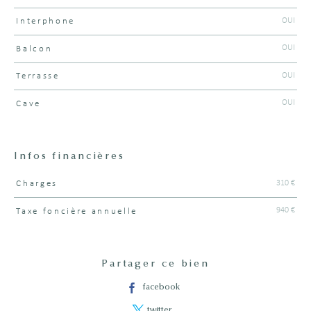
OUI
Interphone
OUI
Balcon
OUI
Terrasse
OUI
Cave
Infos financières
310 €
Charges
Caractéristiques
Valeurs
940 €
Taxe foncière annuelle
Partager ce bien
facebook
twitter