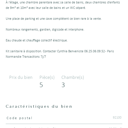
À l’étage, une chambre parentale avec sa salle de bains, deux chambres d’enfants
de 9m² et 10m² avec leur salle de bains et un WC séparé.
Une place de parking et une cave complètent ce bien rare à la vente.
Nombreux rangements, gardien, digicode et interphone.
Eau chaude et chauffage collectif électrique.
Kit sanitaire à disposition. Contacter Cynthia Benveniste 06.25.06.09.52 - Paris
Normandie Transactions 7j/7
Prix du bien
Pièce(s)
Chambre(s)
5
3
Caractéristiques du bien
92100
Code postal
Caractéristiques
Valeurs