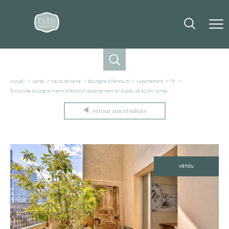
Accueil
Vente
Hauts de seine
Boulogne billancourt
Appartement
T5
Exclusivite boulogne metro billancourt appartement en duplex de 92 5m carrez
retour aux résultats
vendu