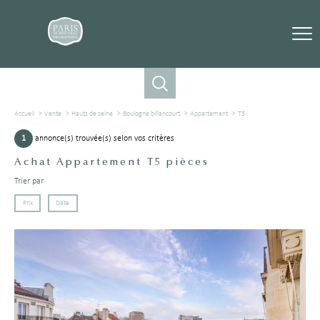
Accueil
Vente
Hauts de seine
Boulogne billancourt
Appartement
T5
1
annonce(s) trouvée(s) selon vos critères
Achat Appartement T5 pièces
Trier par
Prix
Date