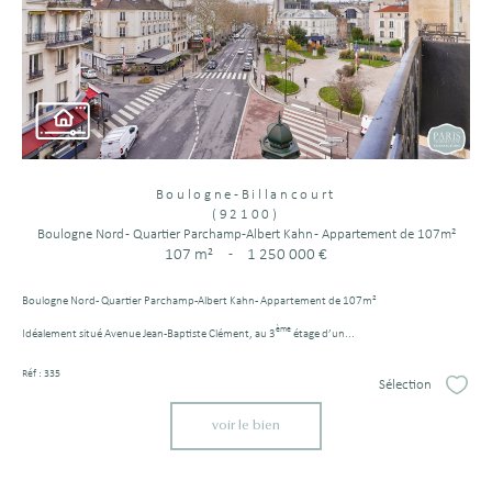
Boulogne-Billancourt
(92100)
Boulogne Nord - Quartier Parchamp-Albert Kahn - Appartement de 107m²
107 m²
-
1 250 000 €
Boulogne Nord - Quartier Parchamp-Albert Kahn - Appartement de 107m²
ème
Idéalement situé Avenue Jean-Baptiste Clément, au 3
étage d’un...
Réf : 335
Sélection
Sélect
voir le bien