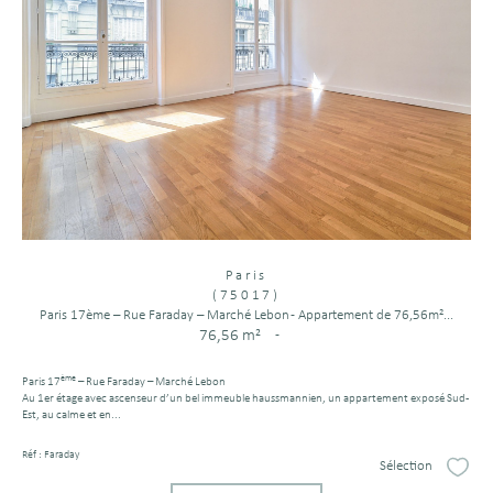
Paris
(75017)
Paris 17ème – Rue Faraday – Marché Lebon - Appartement de 76,56m²...
76,56 m²
-
ème
Paris 17
– Rue Faraday – Marché Lebon
Au 1er étage avec ascenseur d’un bel immeuble haussmannien, un appartement exposé Sud-
Est, au calme et en...
Réf : Faraday
Sélection
Sélect