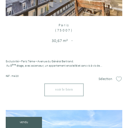
Paris
(75007)
30,67 m²
-
Exclusivité – Paris 7ème – Avenue du Général Bertrand.
ème
Au 8
étage, avec ascenseur, un appartement ensoleillé et sans vis à vis de...
Réf : mai20
Sélection
Sélect
voir le bien
vendu