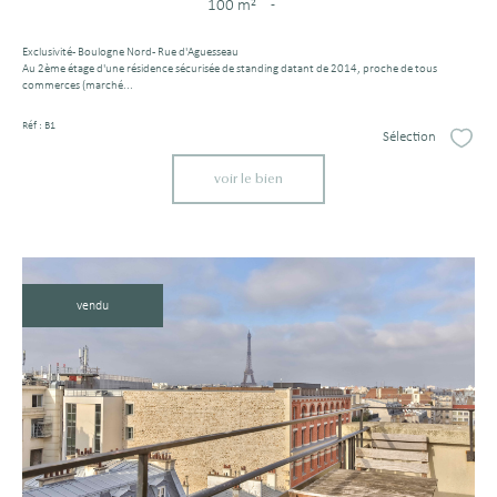
100 m²
-
Exclusivité - Boulogne Nord - Rue d'Aguesseau
Au 2ème étage d'une résidence sécurisée de standing datant de 2014, proche de tous
commerces (marché...
Réf : B1
Sélection
Sélect
voir le bien
vendu