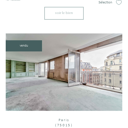
Sélection
Sélect
voir le bien
vendu
Paris
(75015)