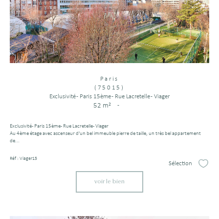
Paris
(75015)
Exclusivité - Paris 15ème - Rue Lacretelle - Viager
52 m²
-
Exclusivité - Paris 15ème - Rue Lacretelle - Viager
Au 4ème étage avec ascenseur d'un bel immeuble pierre de taille, un très bel appartement
de...
Réf : Viager15
Sélection
Sélect
voir le bien