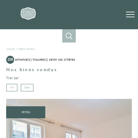
Accueil
Biens vendus
208
annonce(s) trouvée(s) selon vos critères
Nos biens vendus
Trier par
Prix
Date
vendu