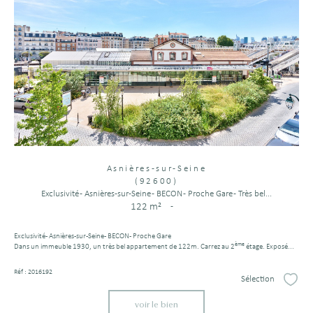
Asnières-sur-Seine
(92600)
Exclusivité - Asnières-sur-Seine - BECON - Proche Gare - Très bel...
122 m²
-
Exclusivité - Asnières-sur-Seine - BECON - Proche Gare
ème
Dans un immeuble 1930, un très bel appartement de 122m. Carrez au 2
étage. Exposé...
Réf : 2016192
Sélection
Sélect
voir le bien