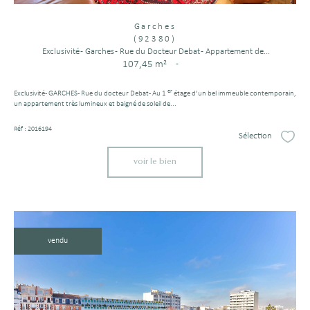
Garches
(92380)
Exclusivité - Garches - Rue du Docteur Debat - Appartement de...
107,45 m²
-
er
Exclusivité - GARCHES - Rue du docteur Debat - Au 1
étage d’un bel immeuble contemporain,
un appartement très lumineux et baigné de soleil de...
Réf : 2016194
Sélection
Sélect
voir le bien
vendu