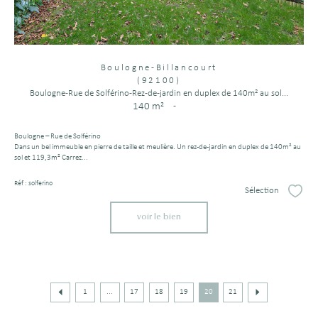
Boulogne-Billancourt
(92100)
Boulogne-Rue de Solférino-Rez-de-jardin en duplex de 140m² au sol...
140 m²
-
Boulogne – Rue de Solférino
Dans un bel immeuble en pierre de taille et meulière. Un rez-de-jardin en duplex de 140m² au
sol et 119,3m² Carrez...
Réf : solferino
Sélection
Sélect
voir le bien
1
...
17
18
19
20
21