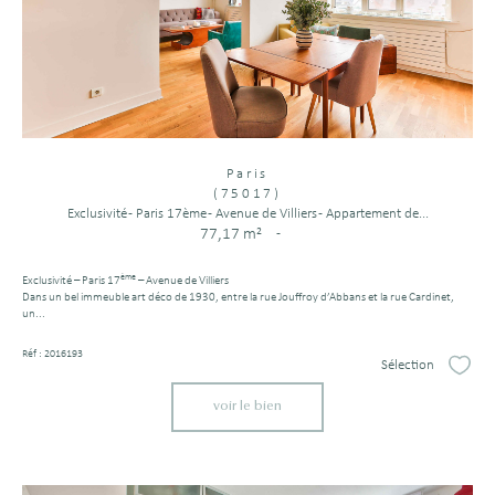
Paris
(75017)
Exclusivité - Paris 17ème - Avenue de Villiers - Appartement de...
77,17 m²
-
ème
Exclusivité – Paris 17
– Avenue de Villiers
Dans un bel immeuble art déco de 1930, entre la rue Jouffroy d’Abbans et la rue Cardinet,
un...
Réf : 2016193
Sélection
Sélect
voir le bien