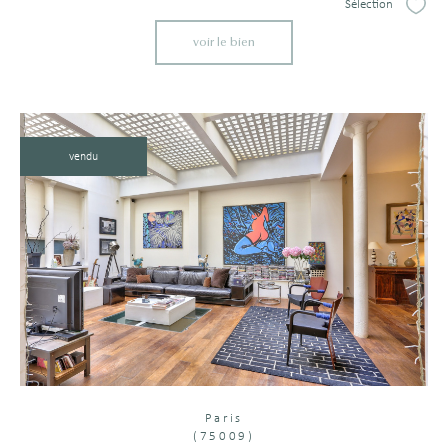
Sélection
Sélect
voir le bien
vendu
Paris
(75009)