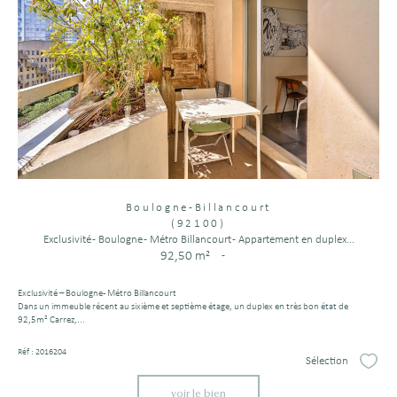
Boulogne-Billancourt
(92100)
Exclusivité - Boulogne - Métro Billancourt - Appartement en duplex...
92,50 m²
-
Exclusivité – Boulogne - Métro Billancourt
Dans un immeuble récent au sixième et septième étage, un duplex en très bon état de
92,5m² Carrez,...
Réf : 2016204
Sélection
Sélect
voir le bien