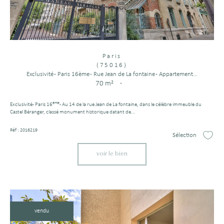
Paris
(75016)
Exclusivité - Paris 16ème - Rue Jean de La fontaine - Appartement...
70 m²
-
ème
Exclusivité - Paris 16
- Au 14 de la rue Jean de La fontaine, dans le célèbre immeuble du
Castel Béranger, classé monument historique datant de...
Réf : 2016219
Sélection
Sélect
voir le bien
vendu