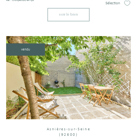
Réf : croixpetitschamps
Sélection
Sélect
voir le bien
vendu
Asnières-sur-Seine
(92600)