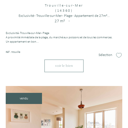
Trouville-sur-Mer
(14360)
Exclusivité - Trouville-sur-Mer - Plage - Appartement de 27m²...
27 m²
-
Exclusivité - Trouville-sur-Mer - Plage
A proximité immédiate de la plage, du marché aux poissons et de tous les commerces.
Un appartement en bon...
Réf : trouville
Sélection
Sélect
voir le bien
vendu