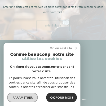
Créer une alerte email et recevez les biens correspondants à votre recherche dans
votre boîte mail !
créer l'alerte
Nous
On en reste là
adhérons
Comme beaucoup, notre site
utilise les cookies
On aimerait vous accompagner pendant
votre visite.
Nous
suivre
En poursuivant, vous acceptez l'utilisation des
cookies par ce site, afin de vous proposer des
contenus adaptés et réaliser des statistiques !
© 2026 | Tous droits réservés | Traduction powered by Google |
PARAMÉTRER
OK POUR MOI !
Plan du site
Mentions légales
Admin
Partenaires
Politique RGPD
Cookies