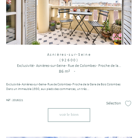
Asnières-sur-Seine
(92600)
Exclusivité - Asnières-sur-Seine - Rue de Colombes - Proche de la...
86 m²
-
Exclusivité - Asnières-sur-Seine - Rue de Colombes - Proche de la Gare de Bois Colombes
Dans un immeuble 1930, aux pieds des commerces, un très...
Réf : 2016221
Sélection
Sélect
voir le bien