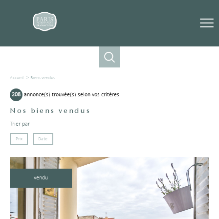
Accueil
Biens vendus
208
annonce(s) trouvée(s) selon vos critères
Nos biens vendus
Trier par
Prix
Date
vendu