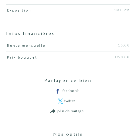
Sud-Ouest
Exposition
Infos financières
1 500 €
Rente mensuelle
Caractéristiques
Valeurs
175 000 €
Prix bouquet
Partager ce bien
facebook
twitter
plus de partage
Nos outils