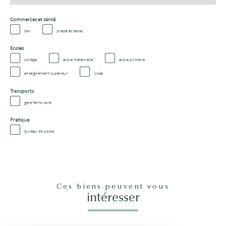
Commerces et santé
bar
presse et tabac
Ecoles
collège
école maternelle
école primaire
enseignement supérieur
lycée
Transports
gare ferroviaire
Pratique
bureau de poste
Ces biens peuvent vous
intéresser