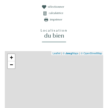
sélectionner
calculatrice
imprimer
Localisation
du bien
Leaflet
|
©
Maps
|
© OpenStreetMap
Jawg
+
−