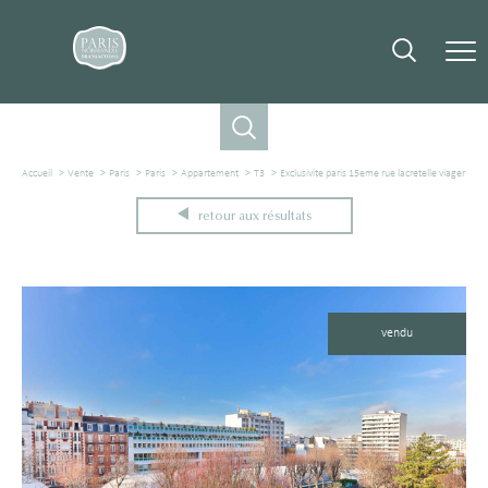
Accueil
Vente
Paris
Paris
Appartement
T3
Exclusivite paris 15eme rue lacretelle viager
retour aux résultats
vendu