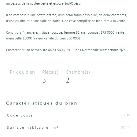
au dessus de la coulée verte et exposé Sud-Ouest.
Il se compose d'une petite entrée, d'un beau salon ensoleillé, de deux chambres,
d'une cuisine et d'une salle de bains. Une cave complète ce bien rare à la vente.
Conditions financières : viager occupé, femme 82 ans, bouquet 175 000€, rente
mensuelle 1500€ (valeur vénale du bien 530 000€).
Contacter Bruno Benveniste 06.81.53.47.29 – Paris Normandie Transactions 7j/7
Prix du bien
Pièce(s)
Chambre(s)
3
2
Caractéristiques du bien
75015
Code postal
Caractéristiques
Valeurs
52 m²
Surface habitable (m²)