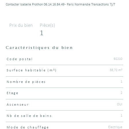
Contacter Isabelle Prothon 06.14.16.84.49 - Paris Normandie Transactions 7j/7
Prix du bien
Pièce(s)
1
Caractéristiques du bien
92210
Code postal
Caractéristiques
Valeurs
38,72 m²
Surface habitable (m²)
1
Nombre de pièces
2
Etage
OUI
Ascenseur
1
Nb de salle de bains
Electrique
Mode de chauffage