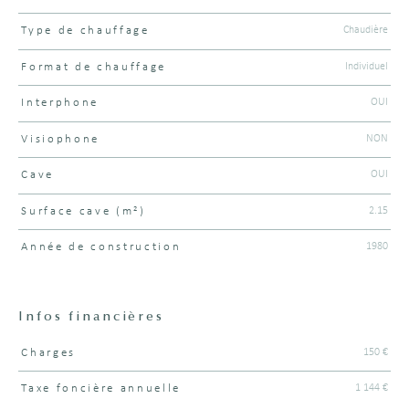
Chaudière
Type de chauffage
Individuel
Format de chauffage
OUI
Interphone
NON
Visiophone
OUI
Cave
2.15
Surface cave (m²)
1980
Année de construction
Infos financières
150 €
Charges
Caractéristiques
Valeurs
1 144 €
Taxe foncière annuelle