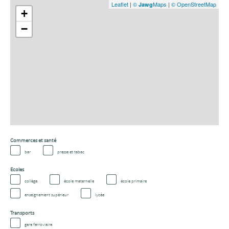
Leaflet
|
©
Maps
|
© OpenStreetMap
Jawg
+
−
Commerces et santé
bar
presse et tabac
Ecoles
collège
école maternelle
école primaire
enseignement supérieur
lycée
Transports
gare ferroviaire