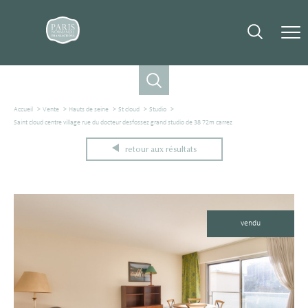
Accueil
Vente
Hauts de seine
St cloud
Studio
Saint cloud centre village rue du docteur desfossez grand studio de 38 72m carrez
retour aux résultats
vendu