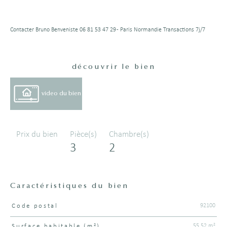
Contacter Bruno Benveniste 06 81 53 47 29 - Paris Normandie Transactions 7j/7
découvrir le bien
video du bien
Prix du bien
Pièce(s)
Chambre(s)
3
2
Caractéristiques du bien
92100
Code postal
Caractéristiques
Valeurs
55,52 m²
Surface habitable (m²)