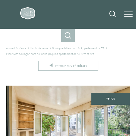
Accueil
Vente
Hauts de seine
Boulogne billancourt
Appartement
T3
Exclusivite boulogne nord rue anna jacquin appartement de 55 52m carrez
retour aux résultats
vendu