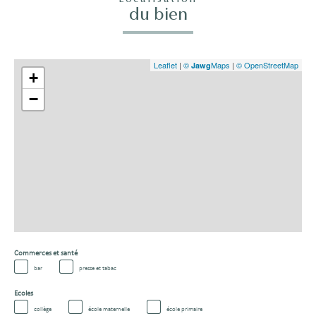
du bien
Leaflet
|
©
Maps
|
© OpenStreetMap
Jawg
+
−
Commerces et santé
bar
presse et tabac
Ecoles
collège
école maternelle
école primaire