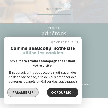
créer l'alerte
Nous
adhérons
On en reste là
Comme beaucoup, notre site
utilise les cookies
Nous
suivre
On aimerait vous accompagner pendant
votre visite.
En poursuivant, vous acceptez l'utilisation des
cookies par ce site, afin de vous proposer des
contenus adaptés et réaliser des statistiques !
© 2026 | Tous droits réservés | Traduction powered by Google |
Plan du site
Mentions légales
Admin
Partenaires
Politique RGPD
Cookies
PARAMÉTRER
OK POUR MOI !