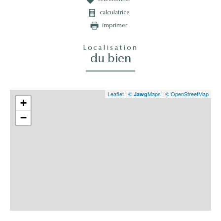
calculatrice
imprimer
Localisation
du bien
Leaflet
|
©
Maps
|
© OpenStreetMap
Jawg
+
−