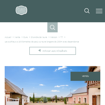
Accueil
Vente
Eure
St andre de l eure
Maison
T7
Les authieux a 18 kilometres de pacy sur eure longere de 230m avec dependance
retour aux résultats
vendu