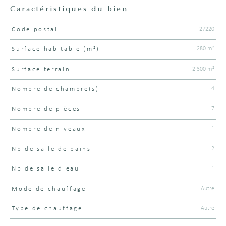
Caractéristiques du bien
27220
Code postal
Caractéristiques
Valeurs
280 m²
Surface habitable (m²)
2 300 m²
surface terrain
4
Nombre de chambre(s)
7
Nombre de pièces
1
Nombre de niveaux
2
Nb de salle de bains
1
Nb de salle d'eau
Autre
Mode de chauffage
Autre
Type de chauffage