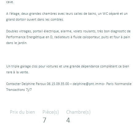
cave.
A l’étage, deux grandes chambres avec leurs salles de bains, un WC séparé et un
grand dortoir ouvert dans les combles.
Doubles vitrages, portail électrique, alarme, volets roulants, très bon diagnostic de
Performance Energétique en D, radiateurs à fluide caloporteur, puits et four à pain
dans le jardin.
Un triple garage clos pour voitures et une grande dépendance complètent ce bien
rare à la vente.
Contacter Delphine Paroux 06.15.09.35.00 – delphine@pnt.immo - Paris Normandie
Transactions 7j/7
Prix du bien
Pièce(s)
Chambre(s)
7
4