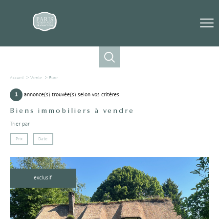
Accueil
Vente
Eure
1
annonce(s) trouvée(s) selon vos critères
Biens immobiliers à vendre
Trier par
Prix
Date
exclusif