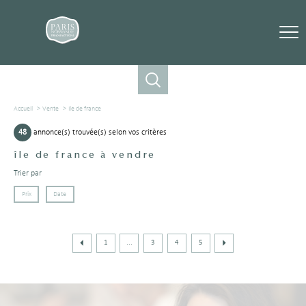
Accueil
Vente
Ile de france
48
annonce(s) trouvée(s) selon vos critères
île de france à vendre
Trier par
Prix
Date
1
...
3
4
5