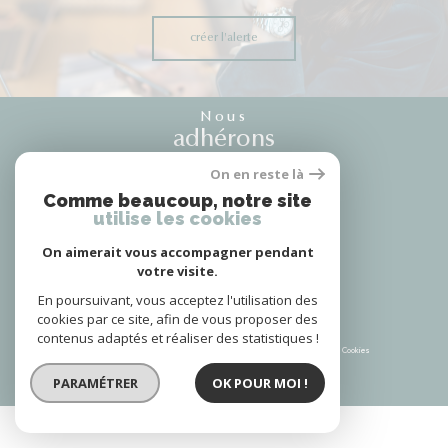
créer l'alerte
Nous
adhérons
On en reste là
Comme beaucoup, notre site
utilise les cookies
Nous
suivre
On aimerait vous accompagner pendant
votre visite.
En poursuivant, vous acceptez l'utilisation des
cookies par ce site, afin de vous proposer des
contenus adaptés et réaliser des statistiques !
© 2026 | Tous droits réservés | Traduction powered by Google |
Plan du site
Mentions légales
Admin
Partenaires
Politique RGPD
Cookies
PARAMÉTRER
OK POUR MOI !