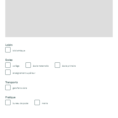
Loisirs
bibliothèque
Ecoles
collège
école maternelle
école primaire
enseignement supérieur
Transports
gare ferroviaire
Pratique
bureau de poste
mairie