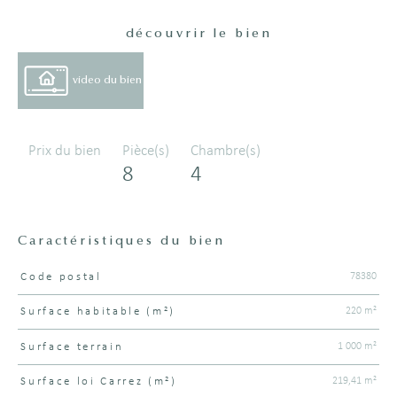
découvrir le bien
video du bien
Prix du bien
Pièce(s)
Chambre(s)
8
4
Caractéristiques du bien
78380
Code postal
Caractéristiques
Valeurs
220 m²
Surface habitable (m²)
1 000 m²
surface terrain
219,41 m²
Surface loi Carrez (m²)