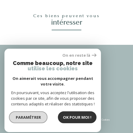
Ces biens peuvent vous
intéresser
Nous
On en reste là
adhérons
Comme beaucoup, notre site
utilise les cookies
On aimerait vous accompagner pendant
votre visite.
Nous
suivre
En poursuivant, vous acceptez l'utilisation des
cookies par ce site, afin de vous proposer des
contenus adaptés et réaliser des statistiques !
© 2026 | Tous droits réservés | Traduction powered by Google |
PARAMÉTRER
OK POUR MOI !
Plan du site
Mentions légales
Admin
Partenaires
Politique RGPD
Cookies