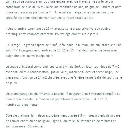
La maison se compose au rdc d'une entrée avec vue traversante sur le séjour
cathédrale de plus de 60 m2 avec une cheminée double, baigné de lumière et doté
d'une hauteur sous plafond de 7m. Une salle à manger, une cuisine dinatoire
séparée avec son office donnant sur une terrasse située à l'est.
- Une chambre parentale de 29m² avec sa salle d'eau privative, son double
dressing. Cette chambre parentale s'ouvre également sur le jardin.
- A l’étage, un grand espace de 36m², idéal pour un bureau, une bibliothèque ou un
salon TV, trois grandes chambres de 15, 12 et 13m² et deux salles de bains avec
baignoire ainsi qu'wc indépendant.
Le sous-sol intégral comprend, une cave à vin de 8m², un local technique de 7 m2
avec chaudière à condensation (gaz de ville), machine à laver et sèche-linge, une
pièce multifonction de 24 m2 chaufée, avec une fenêtre haute (salle de sport, salle
de jeux).
Un grand garage de 66 m² avec la possibilité de garer 2 ou 3 voitures complète ce
bien rare à la vente. La maison est parfaitement entretenue, DPE en "D",
nombreux rangements.
Côté vie pratique, la maison est idéalement plaçée à 5 minutes à pieds de la gare
de Louveciennes ou de Bougival (Ligne L) qui relie La Défence en 20 minutes et
Saint-Lazare en 30 minutes.