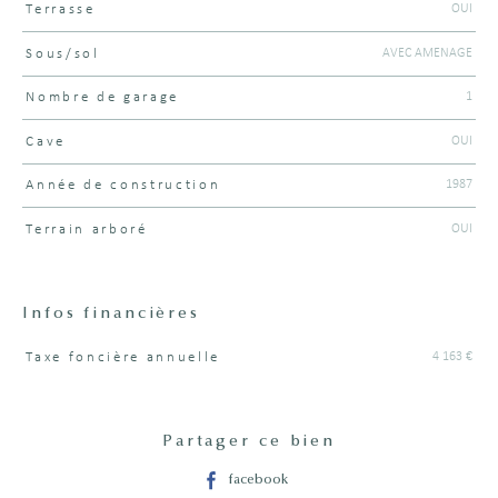
OUI
Terrasse
AVEC AMENAGE
Sous/sol
1
Nombre de garage
OUI
Cave
1987
Année de construction
OUI
Terrain arboré
Infos financières
4 163 €
Taxe foncière annuelle
Caractéristiques
Valeurs
Partager ce bien
facebook