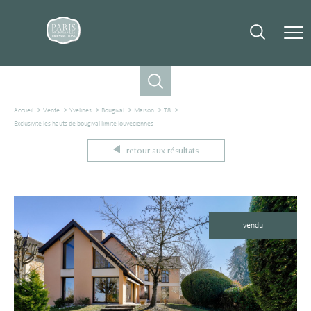
Accueil
Vente
Yvelines
Bougival
Maison
T8
Exclusivite les hauts de bougival limite louveciennes
retour aux résultats
vendu