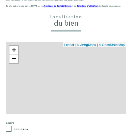
vous invitons à ne pas inscrire de Données sensibles dans le champ de saisie libre.
Ce site est protégé par reCAPTCHA, les
Politiques de Confidentialité
et es
Conditions d'utilisation
de Google s'appliquent.
Localisation
du bien
Leaflet
|
©
Maps
|
© OpenStreetMap
Jawg
+
−
Loisirs
bibliothèque