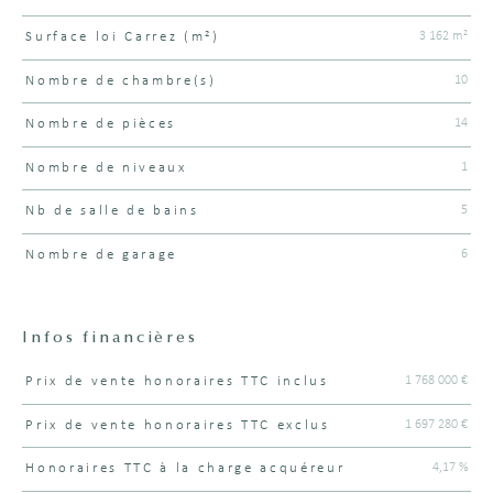
3 162 m²
Surface loi Carrez (m²)
10
Nombre de chambre(s)
14
Nombre de pièces
1
Nombre de niveaux
5
Nb de salle de bains
6
Nombre de garage
Infos financières
1 768 000 €
Prix de vente honoraires TTC inclus
Caractéristiques
Valeurs
1 697 280 €
Prix de vente honoraires TTC exclus
4,17 %
Honoraires TTC à la charge acquéreur