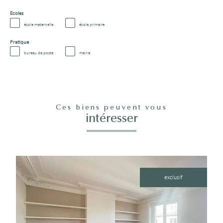
Ecoles
école maternelle
école primaire
Pratique
bureau de poste
mairie
Ces biens peuvent vous
intéresser
exclusif