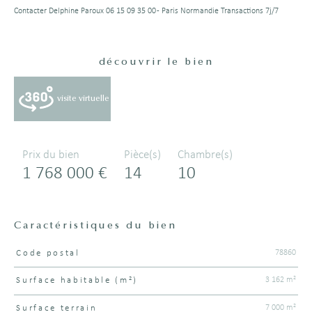
Contacter Delphine Paroux 06 15 09 35 00 - Paris Normandie Transactions 7j/7
découvrir le bien
visite virtuelle
Prix du bien
Pièce(s)
Chambre(s)
1 768 000 €
14
10
Caractéristiques du bien
78860
Code postal
Caractéristiques
Valeurs
3 162 m²
Surface habitable (m²)
7 000 m²
surface terrain