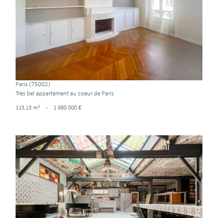
voir le bien
Paris (75002)
Très bel appartement au coeur de Paris
113,13 m²
-
1 680 000 €
voir le bien