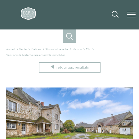
Accueil
Vente
Yvelines
St nom la breteche
Maison
T14
Saint nom la breteche rare ensemble immobilier
retour aux résultats