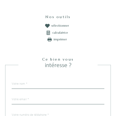
Nos outils
sélectionner
calculatrice
imprimer
Ce bien vous
intéresse ?
Nom
Fieldset
*
par
défaut
email
*
Téléphone
*