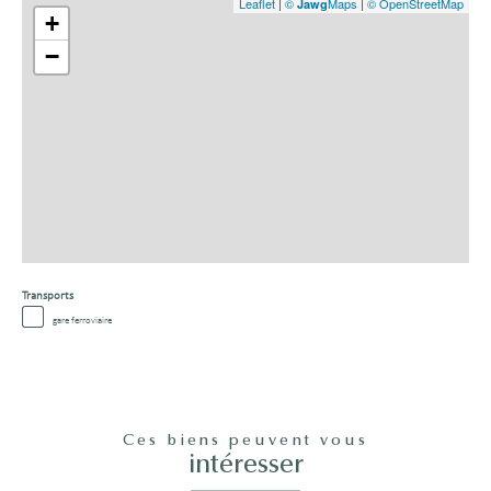
Leaflet
|
©
Maps
|
© OpenStreetMap
Jawg
+
−
Transports
gare ferroviaire
Ces biens peuvent vous
intéresser