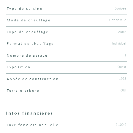
Equipée
Type de cuisine
Gaz de ville
Mode de chauffage
Autre
Type de chauffage
Individuel
Format de chauffage
1
Nombre de garage
Ouest
Exposition
1975
Année de construction
OUI
Terrain arboré
Infos financières
2 100 €
Taxe foncière annuelle
Caractéristiques
Valeurs