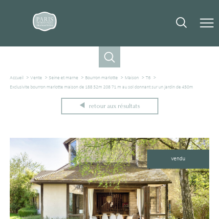
Accueil
Vente
Seine et marne
Bourron marlotte
Maison
T6
Exclusivite bourron marlotte maison de 188 52m 208 71 m au sol donnant sur un jardin de 450m
retour aux résultats
vendu