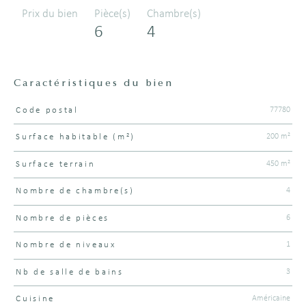
Prix du bien
Pièce(s)
Chambre(s)
6
4
Caractéristiques du bien
77780
Code postal
Caractéristiques
Valeurs
200 m²
Surface habitable (m²)
450 m²
surface terrain
4
Nombre de chambre(s)
6
Nombre de pièces
1
Nombre de niveaux
3
Nb de salle de bains
Américaine
Cuisine