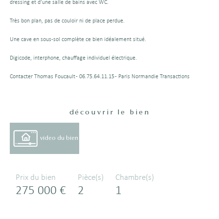
dressing et d’une salle de bains avec WC.
Très bon plan, pas de couloir ni de place perdue.
Une cave en sous-sol complète ce bien idéalement situé.
Digicode, interphone, chauffage individuel électrique.
Contacter Thomas Foucault - 06.75.64.11.15 - Paris Normandie Transactions
découvrir le bien
video du bien
Prix du bien
Pièce(s)
Chambre(s)
275 000 €
2
1