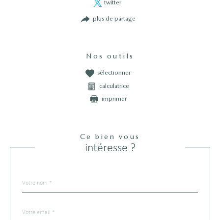
twitter
plus de partage
Nos outils
sélectionner
calculatrice
imprimer
Ce bien vous
intéresse ?
Nom
Fieldset
*
par
défaut
email
*