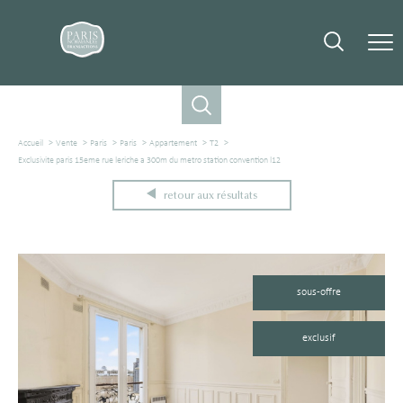
Accueil
Vente
Paris
Paris
Appartement
T2
Exclusivite paris 15eme rue leriche a 300m du metro station convention l12
retour aux résultats
sous-offre
exclusif