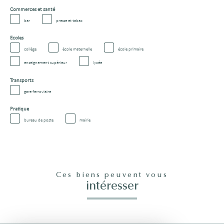
Commerces et santé
bar
presse et tabac
Ecoles
collège
école maternelle
école primaire
enseignement supérieur
lycée
Transports
gare ferroviaire
Pratique
bureau de poste
mairie
Ces biens peuvent vous
intéresser