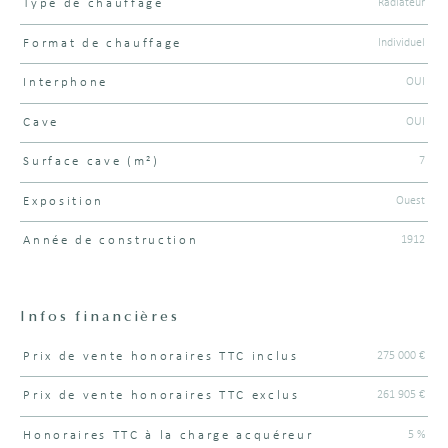
Radiateur
Type de chauffage
Individuel
Format de chauffage
OUI
Interphone
OUI
Cave
7
Surface cave (m²)
Ouest
Exposition
1912
Année de construction
Infos financières
275 000 €
Prix de vente honoraires TTC inclus
Caractéristiques
Valeurs
261 905 €
Prix de vente honoraires TTC exclus
5 %
Honoraires TTC à la charge acquéreur