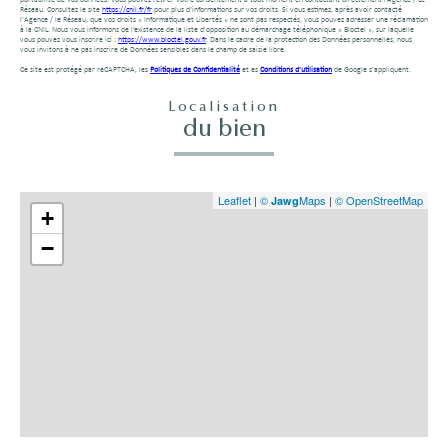
portabilité de vos données. Vous pouvez retirer votre consentement à tout moment en contactant directement l’Agence / Le
Réseau. Consultez le site
https://cnil.fr/fr
pour plus d’informations sur vos droits. Si vous estimez, après avoir contacté
l'Agence / le Réseau, que vos droits « Informatique et Libertés » ne sont pas respectés, vous pouvez adresser une réclamation
à la CNIL. Nous vous informons de l’existence de la liste d'opposition au démarchage téléphonique « Bloctel », sur laquelle
vous pouvez vous inscrire ici :
https://www.bloctel.gouv.fr
. Dans le cadre de la protection des Données personnelles, nous
vous invitons à ne pas inscrire de Données sensibles dans le champ de saisie libre.
Ce site est protégé par reCAPTCHA, les
Politiques de Confidentialité
et es
Conditions d'utilisation
de Google s'appliquent.
Localisation
du bien
Leaflet
|
©
Maps
|
© OpenStreetMap
Jawg
+
−