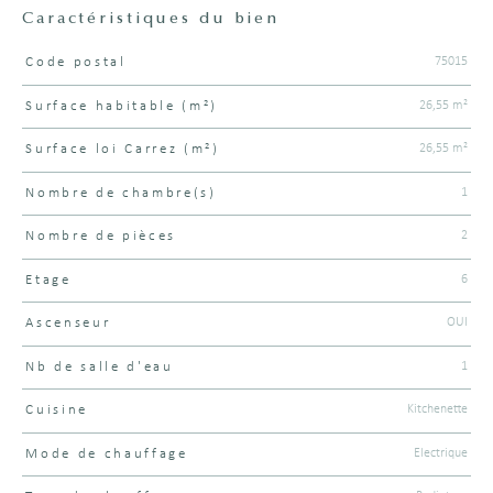
Caractéristiques du bien
75015
Code postal
Caractéristiques
Valeurs
26,55 m²
Surface habitable (m²)
26,55 m²
Surface loi Carrez (m²)
1
Nombre de chambre(s)
2
Nombre de pièces
6
Etage
OUI
Ascenseur
1
Nb de salle d'eau
Kitchenette
Cuisine
Electrique
Mode de chauffage