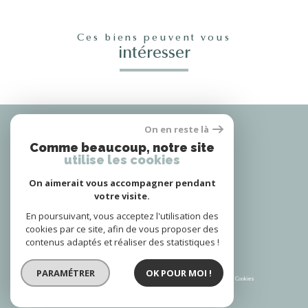
Ces biens peuvent vous
intéresser
Nous
On en reste là
adhérons
Comme beaucoup, notre site
utilise les cookies
On aimerait vous accompagner pendant
votre visite.
Nous
suivre
En poursuivant, vous acceptez l'utilisation des
cookies par ce site, afin de vous proposer des
contenus adaptés et réaliser des statistiques !
© 2026 | Tous droits réservés | Traduction powered by Google |
PARAMÉTRER
OK POUR MOI !
Plan du site
Mentions légales
Admin
Partenaires
Politique RGPD
Cookies