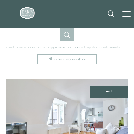
Accueil
Vente
Paris
Paris
Appartement
T2
Exclusivite paris 17e rue de courcelles
retour aux résultats
vendu