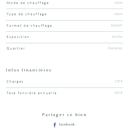
Autre
Mode de chauffage
Autre
Type de chauffage
Collectif
Format de chauffage
Sud-Est
Exposition
Courcelles
Quartier
Infos financières
170 €
Charges
Caractéristiques
Valeurs
932 €
Taxe foncière annuelle
Partager ce bien
facebook