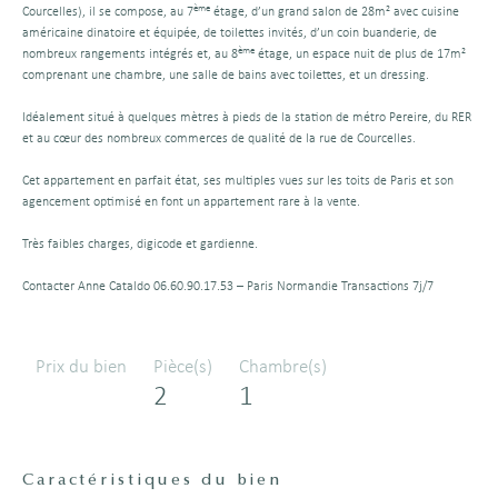
ème
Courcelles), il se compose, au 7
étage, d’un grand salon de 28m² avec cuisine
américaine dinatoire et équipée, de toilettes invités, d’un coin buanderie, de
ème
nombreux rangements intégrés et, au 8
étage, un espace nuit de plus de 17m²
comprenant une chambre, une salle de bains avec toilettes, et un dressing.
Idéalement situé à quelques mètres à pieds de la station de métro Pereire, du RER
et au cœur des nombreux commerces de qualité de la rue de Courcelles.
Cet appartement en parfait état, ses multiples vues sur les toits de Paris et son
agencement optimisé en font un appartement rare à la vente.
Très faibles charges, digicode et gardienne.
Contacter Anne Cataldo 06.60.90.17.53 – Paris Normandie Transactions 7j/7
Prix du bien
Pièce(s)
Chambre(s)
2
1
Caractéristiques du bien