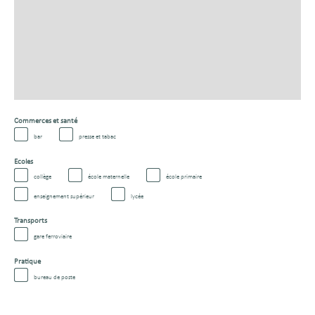
Commerces et santé
bar
presse et tabac
Ecoles
collège
école maternelle
école primaire
enseignement supérieur
lycée
Transports
gare ferroviaire
Pratique
bureau de poste