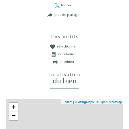
twitter
plus de partage
Nos outils
sélectionner
calculatrice
imprimer
Localisation
du bien
Leaflet
|
©
Maps
|
© OpenStreetMap
Jawg
+
−