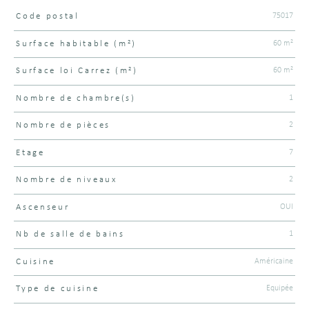
75017
Code postal
Caractéristiques
Valeurs
60 m²
Surface habitable (m²)
60 m²
Surface loi Carrez (m²)
1
Nombre de chambre(s)
2
Nombre de pièces
7
Etage
2
Nombre de niveaux
OUI
Ascenseur
1
Nb de salle de bains
Américaine
Cuisine
Equipée
Type de cuisine