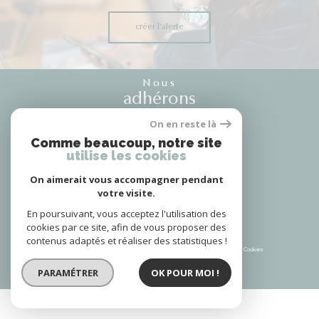
créer l'alerte
Nous
adhérons
On en reste là
Comme beaucoup, notre site
utilise les cookies
Nous
suivre
On aimerait vous accompagner pendant
votre visite.
En poursuivant, vous acceptez l'utilisation des
cookies par ce site, afin de vous proposer des
contenus adaptés et réaliser des statistiques !
© 2026 | Tous droits réservés | Traduction powered by Google |
Plan du site
Mentions légales
Admin
Partenaires
Politique RGPD
Cookies
PARAMÉTRER
OK POUR MOI !