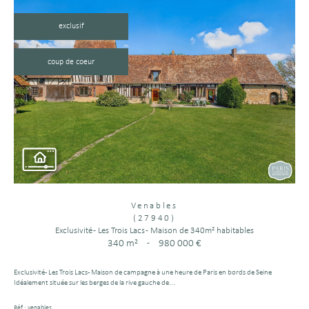
exclusif
coup de coeur
Venables
(27940)
Exclusivité - Les Trois Lacs - Maison de 340m² habitables
340 m²
-
980 000 €
Exclusivité - Les Trois Lacs - Maison de campagne à une heure de Paris en bords de Seine
Idéalement située sur les berges de la rive gauche de...
Réf : venables