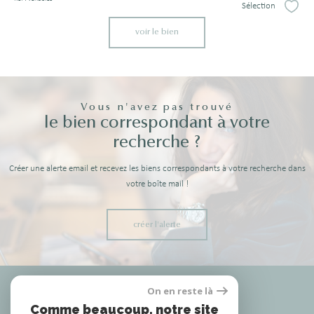
Sélection
Sélect
voir le bien
Vous n'avez pas trouvé
le bien correspondant à votre
recherche ?
Créer une alerte email et recevez les biens correspondants à votre recherche dans
votre boîte mail !
créer l'alerte
Nous
On en reste là
adhérons
Comme beaucoup, notre site