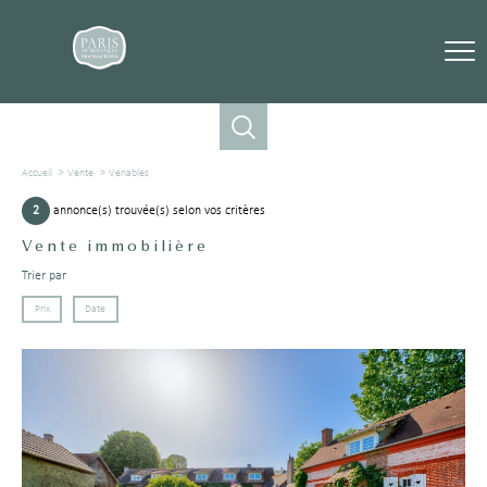
Accueil
Vente
Venables
2
annonce(s) trouvée(s) selon vos critères
Vente immobilière
Trier par
Prix
Date